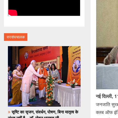
सरसंघचालक
नई दिल्ली
, 
जनजाति सुरक्
क्लब ऑफ इंडिय
सृष्टि का सृजन, संवर्धन, पोषण, बिना मातृत्व के
संभव नहीं है – डॉ. मोहन भागवत जी