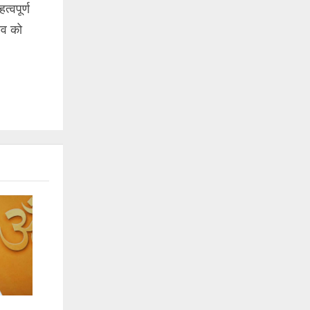
्वपूर्ण
ाव को