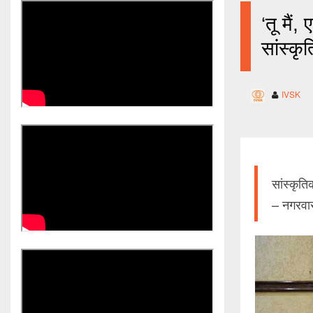
‘तू मैं
सांस्क
IVSK
सांस्कृत
– नगरवा