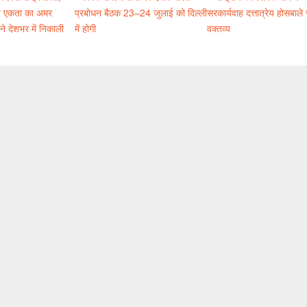
रीय एकता का अमर
प्रबोधन बैठक 23–24 जुलाई को दिल्ली
सरकार्यवाह दत्तात्रेय होसबाले
े देशभर में निकाली
में होगी
वक्तव्य