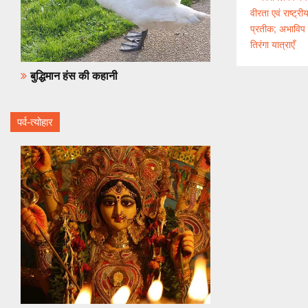
वीरता एवं राष्ट्
प्रतीक; अभाविप न
तिरंगा यात्राएँ
बुद्धिमान हंस की कहानी
पर्व-त्योहार