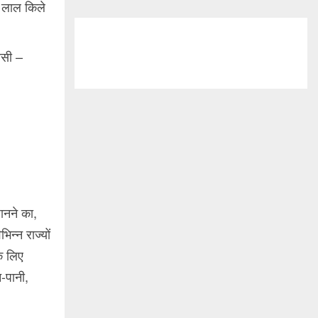
 लाल किले
ासी –
जानने का,
न्न राज्यों
े लिए
न-पानी,